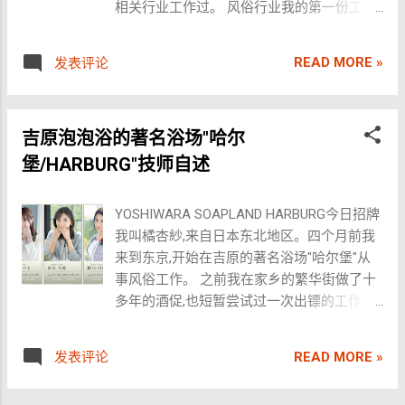
造訪新宿，因為那裡相當混亂，特別是某些
相关行业工作过。 风俗行业我的第一份工作
试了一个大学生伴游网站。这里的服务比伴
体验。 地址 ：55 Ratchadaphisek Road
會說中文的導遊可能會對海外遊客進行欺
是在手コキ店。当时我还是处女,朋友告诉我
游公司便宜，看似正规，但要想联系到伴游
(Near The Emerald Hotel), Huai Khwang,
詐。 新宿作為一個獨特的夜生活場所，確實
说"你可以试着先在打飞机店工作"。后来在另
本人，你得成为VIP。这让我感慨，无论是高
Bangkok 营业时间 ：13:00 – 24:00 如何到达
READ MORE »
发表评论
擁有其獨有的特色與風險。其中，店鋪分布
一份普通工作中认识了一个男性,与他发生了
端商务伴游还是网站伴游，都是一场“伤钱伤
：搭乘M...
雜亂無章，以及充斥著野導與黑幫的環境，
初夜,之后就转行去做 泡泡浴 技师了。那个初
肾”的游戏。 泰国伴游：文化体验还是色彩斑
是最引人注目的問題。此外，部分來自東南
夜对象之后就再也没有联系过了。 第一次见
斓的幌子？ 说到泰国，大家首先想到的可能
亞和中國的導遊存在騙錢的情況。面對這種
吉原泡泡浴的著名浴场"哈尔
面时,客人对我的第一印象通常是"真可爱
是人妖表演和伴游服务。泰国旅游的魅力独
情況，建議遊客應提高警覺，避免盲目跟隨
呢"之类的话。我的服务风格比较自然,像是朋
堡/HARBURG"技师自述
特，吸引了无数中国游客。泰国的伴游服务
野導的介紹，或是與陌生人過於親近。 對於
友之间的相处方式。 客人们经常夸奖我的臀
虽然有门槛，但似乎并不高。 泰国伴游不仅
一般遊客而言，前往歌舞伎町感受其獨特的
部曲线很漂亮。一次的流程通常是先直接开
仅是“租妻”，而是一种文化体验。但要享受这
YOSHIWARA SOAPLAND HARBURG今日招牌
夜晚氛圍，品嚐當地美食、欣賞歌舞伎表
始,然后洗澡,最后是性交。 我的性感带是大腿
种服务，你需要满足三个条件：有钱、尊重
我叫橘杏紗,来自日本东北地区。四个月前我
演，或是探索一些較為正規的夜店和咬店，
内侧和阴蒂。如果集中刺激阴蒂的话,我就很
和语言沟通能力。泰国虽然禁赌不禁色，但
来到东京,开始在吉原的著名浴场"哈尔堡"从
都是不錯的選擇。這些活動不僅能夠提供遊
容易高潮。 我最喜欢的体位是背后位。我拿
这里的伴游服务也许不像你想象的那么简
事风俗工作。 之前我在家乡的繁华街做了十
客一個安全的體驗，還能讓他們親身體驗日
手所长的是口交和手活儿服务。 我个人比较
单。 说到伴游服务我想很多人就会有一些疑
多年的酒促,也短暂尝试过一次出镖的工作。
本夜生活的多樣化和魅力。 新宿二丁目：同
喜欢主动服务的角色。 虽然一开始尝试某些
惑了，伴游服务是什么呢？其实简单一点来
疫情让夜场业遭重创,我觉得人生应该拥抱改
志的天堂 新宿二丁目是東京著名的同志社
新鲜play时会感到困难,但现在我已经很喜欢
说就是“租妻”，当然这种特色让我们很多的男
变,于是决定上京谋生,全部卖掉了家当,只带着
區，也是日本最大的同志街區之一。這裡擁
上了,比如性交play,一开始学习很辛苦,但现在
READ MORE »
发表评论
性游客都对此心动了。泰国是一个禁止赌但
一个小包上路。 当时我就想着"既来之,则安
有各式各樣的同志酒吧、夜店、咖啡廳等場
已经渐渐喜欢上了。 通过从事这份工务,我越
是不禁色的国家，与我们不同，因为他们的
之",一定要挑战日本第一的风俗街—— 吉原 泡
所，是日本同志文化的重要中心之一。在新
来越喜欢为了让客人获得快感而主动侍奉的