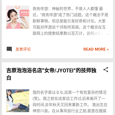
DAO 的按摩以多样化的手法著称，包括传统
泡澡水，并进行一系列放松护理，让顾客尽
紅燈區之旅！ 新宿歌舞伎町 新宿是日本最知
韩式按摩、全身舒缓护理、局部肌肉放松以
商务伴游：神秘的世界，不是人人都懂 最
情享受异国温泉式体验。浴后，还可以进行
名的地區之一，尤其在電影和漫畫廣為流傳
及特色技巧，让身体得到充分的舒展和舒适
近，"商务伴游"成了热门话题。这个概念不是
传统泰式舒缓按摩，帮助放松身心。这种全
的年代，如成龍的《新宿事件》、電影《新
体验。 结束与后续服务 按摩完成后，技师会
新鲜事物，但总是能引发好奇和讨论。大家
方位的呵护体验，让不少旅客流连忘返。 4.
宿天鵝》以及漫畫《城市獵人》等，這些作
协助客人进行基础清洁，并提供额外的放松
可能对伴游这个词有所耳闻，这个概念在互
结束与离场 整个过程大约持续1至1.5小时，
品幾乎都與新宿及六本木有所聯繫。新宿因
建议，如深层呼吸练习或简单的拉伸指导，
联网上的搜索结果数以百万计，说明人们对
结束后，工作人员会礼貌地送客人回到大
此在中國享有盛名，很多名人如李小牧亦是
帮助更好地延续舒缓效果。 三、注意...
此充满好奇。毕竟在百度上，除了广告，还
厅。如果对服务满意，可以选择适量的小费
從新宿起步。新宿通常是外國遊客的首站，
是有很多真实信息的。 商务伴游的真相：不
作为感谢。 主要浴场推荐 曼谷是泰国浴文化
這裡與日本其他地區大相逕庭，充滿了高度
READ MORE »
发表评论
止是陪伴 商务伴游，听起来高端大气，实际
的核心区域，这里的浴场数量多，服务质量
商業化及頹廢氣息。 進入新宿歌舞伎町的核
上可能就是一些敏感词的代名词。我曾亲自
相对较高。以下是几家知名浴场的概述： 1.
心區域後，您會發現此處與其他規整的日本
探寻这个职业的真相。一般伴游可能还算正
Maria 泰国浴 Maria（玛利亚）是曼谷公认的
紅燈區不同。仿若多款遊戲中的場景，這裡
吉原泡泡浴名店“女帝/JYOTEI”的技师独
规，但所谓的高端商务伴游，往往涉及到一
高端浴场之一。无论是大厅装修、房间环境
集結了遊戲廳、餐廳、表演場所、牛郎店、
些不能明说的内容。我有朋友曾在三亚体验
还是服务质量，都达到了一流水准。价格相
白
脫衣舞廳、免費信息咨詢處、隱藏的按摩浴
过这种服务，一天一万块，包机票，但伴游
对较高，但服务体验值得。 营业时间 ：
池、咬店、情色酒吧及放貸公司等，場所錯
的实际能力似乎只限于颜值和身材，真实情
12:00-24:00 如何到达 ：搭乘地铁MRT至Huai
綜複雜。雖然此區名為歌舞伎町，但許多元
我的名字是はるな,这是一个有些复杂的情况
况远比表面看起来复杂。 我还曾联系过一家
Khwang站，步行前往 2. Emmanuelle 泰国浴
素與這三個字已無多少聯繫，演變成一個極
(笑)。我之前在这家店工作过,后来离开了一
伴游公司，他们宣称提供正规服务，但暗示
Emmanuelle是位于辉煌区的一家中高端浴
具複雜性的夜間商業綜合區。 除非您是初次
段时间,去年秋天又回来重新工作。 我出生在
之间似乎有更多故事。显然，这是一个灰色
场，以高颜值的服务人员和稳定的服务质量
探訪或技巧高超的遊客，否則並無必要特意
神奈川县。在从事风俗行业之前,我曾在服装
地带，事实的真相取决于你的理解。 我也尝
著称。这里时常会有兼职模特，带来不同的