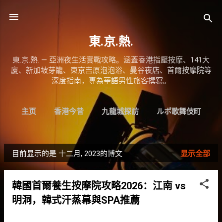
跳至主要内容
東.京.熱.
東.京.熱. — 亞洲夜生活實戰攻略。涵蓋香港指壓按摩、141大
廈、新加坡芽籠、東京吉原泡泡浴、曼谷夜店、首爾按摩院等
深度指南，專為華語男性旅客撰寫。
主页
香港今昔
九龍城探訪
ルポ歌舞伎町
更多…
日本SIM
目前显示的是 十二月, 2023的博文
显示全部
博
文
韓國首爾養生按摩院攻略2026：江南 vs
明洞，韓式汗蒸幕與SPA推薦