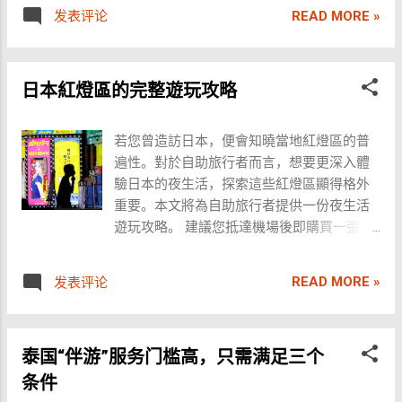
色的休闲服务之一。相较于其他夜生活场
READ MORE »
发表评论
服务。 可选套餐与费用（参考） 基础放松套
所，它的流程相对简单，不需要太多的沟通
餐（60 分钟）： 260,000 韩元 深度舒缓套
技巧，新手也能轻松上手。不同的浴场在装
餐（60 分钟）： 300,000 韩元 多人同步体
修、服务流程、收费标准等方面有所区别，
验（60 分钟）： 520,000 韩元 团队舒缓放
日本紅燈區的完整遊玩攻略
高端场所更注重环境与私密性，而中端场所
松（60 分钟）： 780,000 韩元 特色定制按
则性价比更高。 体验流程 1. 入场与选择 进
摩（60 分钟）： 640,000 韩元 个性化技师
入浴场后，首先会被带到大厅，这里是挑选
若您曾造訪日本，便會知曉當地紅燈區的普
选择服务： 30,000 韩元 清洁与等待 在选择
服务人员的地方。一般来说，大厅里会有十
遍性。對於自助旅行者而言，想要更深入體
套餐后，客人会被带至沐浴区进行基础清
几到几十位身穿优雅礼服的小姐姐，她们的
驗日本的夜生活，探索這些紅燈區顯得格外
洁，如淋浴、换装等，然后回到会客室稍作
号码牌上标有等级和编号，方便顾客选择。
重要。本文將為自助旅行者提供一份夜生活
等待。 按摩与舒缓体验 DAO 提供不同类型的
若遇到合适的，告知经理即可。经理通常会
遊玩攻略。 建議您抵達機場後即購買一張
按摩手法，技师们经过专业培训，可根据个
出示一张小卡片，上面列有不同等级的价
Suica卡，此卡適用於全國鐵路、公交等交通
人需求进行调整。按摩区设有宽敞的沙发和
格。如果没有中意的人选，也可以自由离
工具，並可隨時充值。雖然購買地鐵一日券
放松空间，部分区域可进行多人同步体验，
READ MORE »
发表评论
开。 2. 费用与支付 选定后，由经理带至前台
在某些情況下更為經濟，但需預先確認您需
氛围轻松，适合喜欢社交体验的游客。 私密
结账。多数浴场支持现金支付，也可以使用
要乘坐的地鐵線路。Suica卡的使用能節省您
房 若选择个性化套餐，客人会被带入独立的
信用卡（部分店家可能会收取3%左右的刷卡
的時間與精力。在日本，鐵路系統發達，自
按摩房进行更深入的护理。休息房内通常提
手续费）。完成付款后，便可进入专属房
泰国“伴游”服务门槛高，只需满足三个
助旅行者無需乘坐出租車，不僅省錢且能享
供茶水及舒适的放松环境，使客人可以更好
间。 3. 房内服务 进入房间后，服务员会提供
受更豐富的旅遊體驗。攜帶行李進入列車
条件
地体验按摩带来的舒适感。 特色按摩手法
饮品（额外收费）。然后，服务人员会准备
後，大約60個站後您將抵達新宿，開始您的