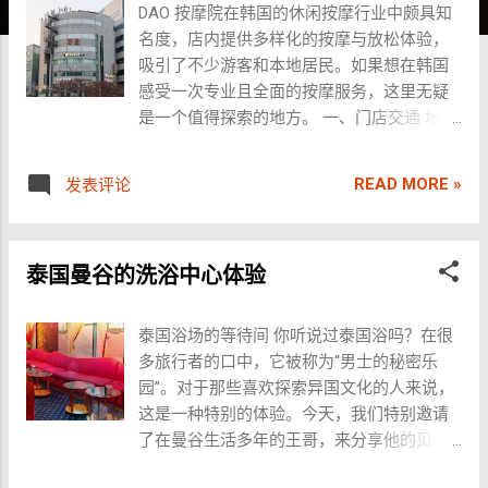
DAO 按摩院在韩国的休闲按摩行业中颇具知
名度，店内提供多样化的按摩与放松体验，
吸引了不少游客和本地居民。如果想在韩国
感受一次专业且全面的按摩服务，这里无疑
是一个值得探索的地方。 一、门店交通 地
址： 首尔市江南区论岘洞 90-6，DAO（90-6
Nonhyun-Dong, Gangnam-Gu, Seoul） 交通
READ MORE »
发表评论
方式： 从地铁 7 号线的鹤洞站（Hak-dong
Station）下车，10 号出口出站后，步行约 3
分钟即可到达。沿着出口直走约 100 米会看
泰国曼谷的洗浴中心体验
到“Body”的招牌，再往前走到一个大十字路
口，十字路口角落有一座圆形建筑，DAO 位
于该建筑的 7 楼。 到达后，乘电梯上 7 楼，
泰国浴场的等待间 你听说过泰国浴吗？在很
即可见到 DAO 的前台。工作人员会引导客人
多旅行者的口中，它被称为“男士的秘密乐
至会客室进行简单的咨询和安排。 Dao大楼
园”。对于那些喜欢探索异国文化的人来说，
Dao Anma入口处 二、店内流程与体验 前台
这是一种特别的体验。今天，我们特别邀请
与会客室 进入店内后，工作人员会接待客
了在曼谷生活多年的王哥，来分享他的见
人，并带到会客室。随后，工作人员会出示
闻。 泰国浴概述 泰国浴起源已久，是泰国特
套餐选择列表，并根据个人需求推荐合适的